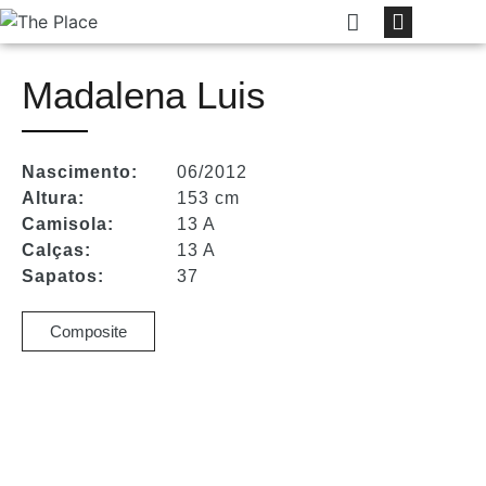
Madalena Luis
Nascimento:
06/2012
Altura:
153 cm
Camisola:
13 A
Calças:
13 A
Sapatos:
37
Composite